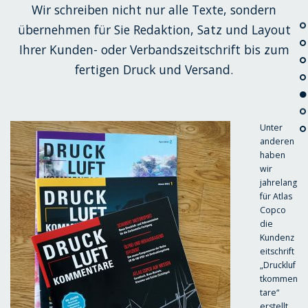
Wir schreiben nicht nur alle Texte, sondern
übernehmen für Sie Redaktion, Satz und Layout
Ihrer Kunden- oder Verbandszeitschrift bis zum
fertigen Druck und Versand.
U
nter
anderen
haben
wir
jahrelang
für Atlas
Copco
die
Kundenz
eitschrift
„Druckluf
tkommen
tare“
erstellt.