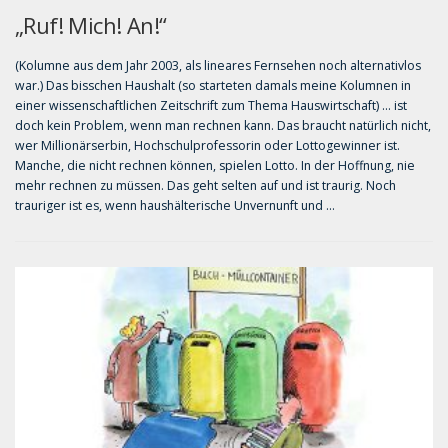
„Ruf! Mich! An!“
(Kolumne aus dem Jahr 2003, als lineares Fernsehen noch alternativlos
war.) Das bisschen Haushalt (so starteten damals meine Kolumnen in
einer wissenschaftlichen Zeitschrift zum Thema Hauswirtschaft) … ist
doch kein Problem, wenn man rech­nen kann. Das braucht natürlich nicht,
wer Millionärserbin, Hochschulprofesso­rin oder Lottogewinner ist.
Manche, die nicht rechnen können, spielen Lotto. In der Hoffnung, nie
mehr rechnen zu müs­sen. Das geht selten auf und ist traurig. Noch
trauriger ist es, wenn haushälteri­sche Unvernunft und …