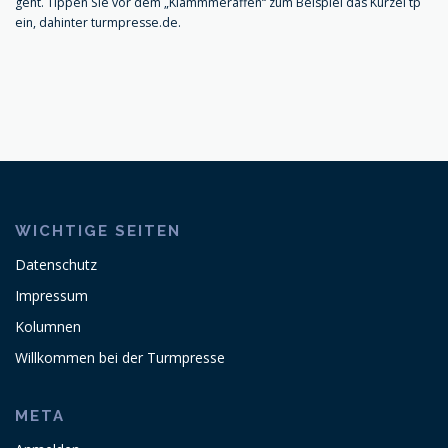
geht. Tippen Sie vor dem „Klammmeraffen“ zum Beispiel das Kürzel tp
ein, dahinter turmpresse.de.
WICHTIGE SEITEN
Datenschutz
Impressum
Kolumnen
Willkommen bei der Turmpresse
META