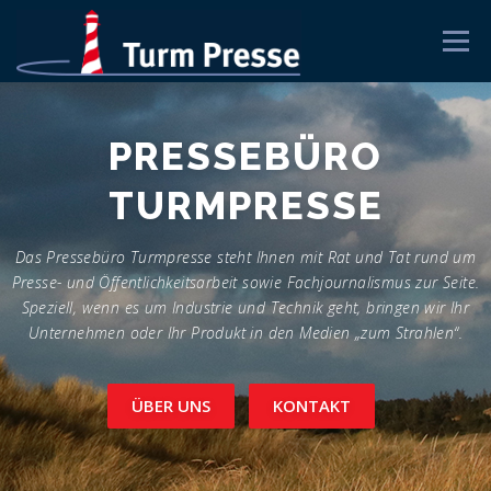
Zum
Inhalt
Menü
springen
START
LEISTUNGEN
TEAM
KONTAKT
KOLUMNEN
PRESSEBÜRO
TURMPRESSE
Das Pressebüro Turmpresse steht Ihnen mit Rat und Tat rund um
Presse- und Öffentlichkeitsarbeit sowie Fachjournalismus zur Seite.
Speziell, wenn es um Industrie und Technik geht, bringen wir Ihr
Unternehmen oder Ihr Produkt in den Medien „zum Strahlen“.
ÜBER UNS
KONTAKT